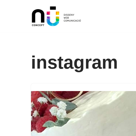
Vés
al
contingut
instagram